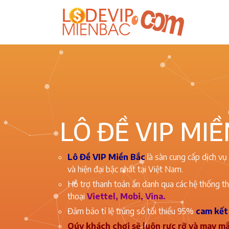
LÔ ĐỀ VIP MI
Lô Đề VIP Miền Bắc
là sàn cung cấp dịch vụ 
và hiện đại bậc nhất tại Việt Nam.
Hỗ trợ thanh toán ẩn danh qua các hệ thống th
thoại
Viettel, Mobi, Vina.
Đảm bảo tỉ lệ trúng số tối thiểu 95%
cam kết 
Qúy khách chơi sẽ luôn rực rỡ và may m