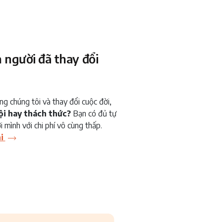
người đã thay đổi
ng chúng tôi và thay đổi cuộc đời,
ội hay thách thức?
Bạn có đủ tự
i mình với chi phí vô cùng thấp.
hi