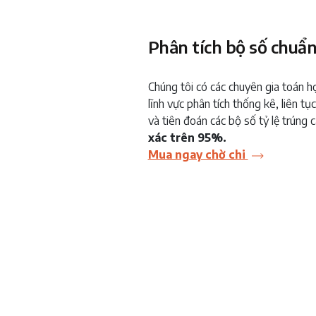
Phân tích bộ số chuẩ
Chúng tôi có các chuyên gia toán h
lĩnh vực phân tích thống kê, liên tụ
và tiên đoán các bộ số tỷ lệ trúng 
xác trên 95%.
Mua ngay chờ chi