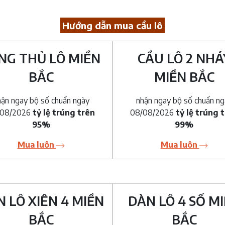
Hướng dẫn mua cầu lô
NG THỦ LÔ MIỀN
CẦU LÔ 2 NHÁ
BẮC
MIỀN BẮC
hận ngay bộ số chuẩn ngày
nhận ngay bộ số chuẩn ng
/08/2026
tỷ lệ trúng trên
08/08/2026
tỷ lệ trúng 
95%
99%
Mua luôn
Mua luôn
 LÔ XIÊN 4 MIỀN
DÀN LÔ 4 SỐ M
BẮC
BẮC