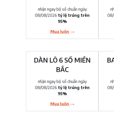
nhận ngay bộ số chuẩn ngày
n
08/08/2026
tỷ lệ trúng trên
08
95%
Mua luôn
DÀN LÔ 6 SỐ MIỀN
B
BẮC
nhận ngay bộ số chuẩn ngày
n
08/08/2026
tỷ lệ trúng trên
08
95%
Mua luôn