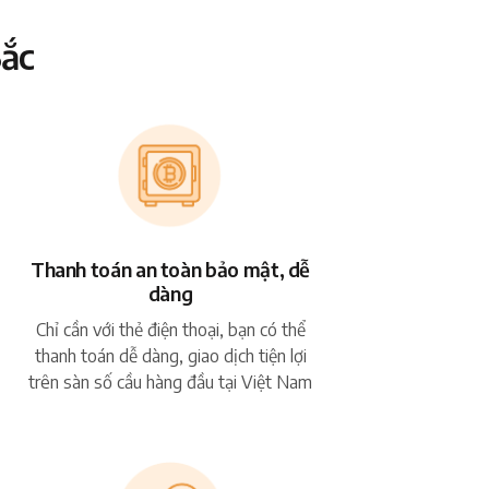
Bắc
Thanh toán an toàn bảo mật, dễ
dàng
Chỉ cần với thẻ điện thoại, bạn có thể
thanh toán dễ dàng, giao dịch tiện lợi
trên sàn số cầu hàng đầu tại Việt Nam