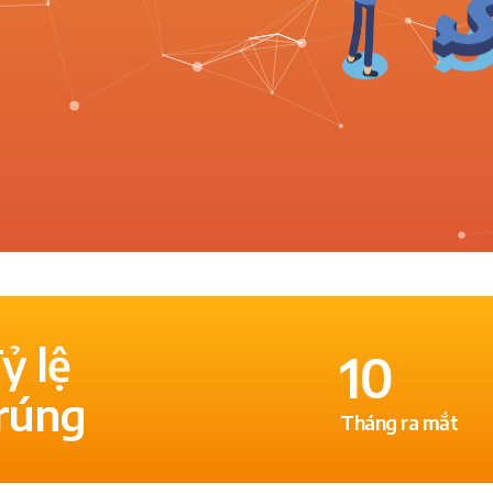
ỷ lệ
10
rúng
Tháng ra mắt