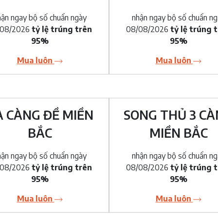
hận ngay bộ số chuẩn ngày
nhận ngay bộ số chuẩn ng
/08/2026
tỷ lệ trúng trên
08/08/2026
tỷ lệ trúng 
95%
95%
Mua luôn
Mua luôn
A CÀNG ĐỀ MIỀN
SONG THỦ 3 C
BẮC
MIỀN BẮC
hận ngay bộ số chuẩn ngày
nhận ngay bộ số chuẩn ng
/08/2026
tỷ lệ trúng trên
08/08/2026
tỷ lệ trúng 
95%
95%
Mua luôn
Mua luôn