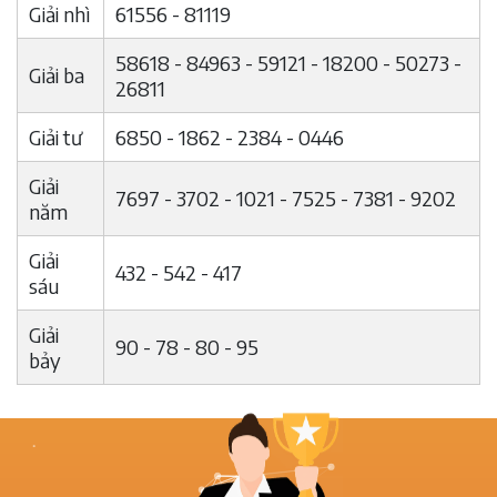
Giải nhì
61556 - 81119
58618 - 84963 - 59121 - 18200 - 50273 -
Giải ba
26811
Giải tư
6850 - 1862 - 2384 - 0446
Giải
7697 - 3702 - 1021 - 7525 - 7381 - 9202
năm
Giải
432 - 542 - 417
sáu
Giải
90 - 78 - 80 - 95
bảy