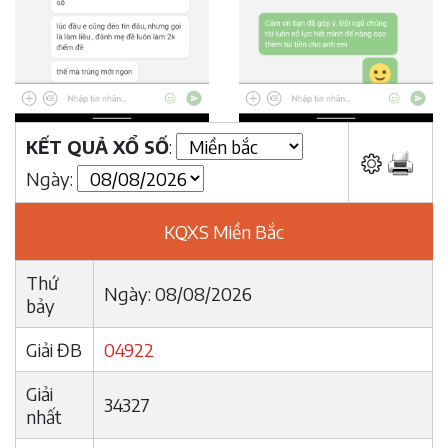
KẾT QUẢ XỔ SỐ
:
Ngày:
KQXS Miền Bắc
Thứ
Ngày: 08/08/2026
bảy
Giải ĐB
04922
Giải
34327
nhất