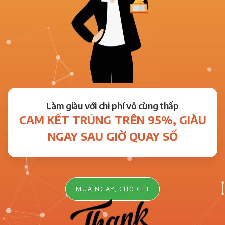
Làm giàu với chi phí vô cùng thấp
CAM KẾT TRÚNG TRÊN 95%, GIÀU
NGAY SAU GIỜ QUAY SỐ
MUA NGAY, CHỜ CHI